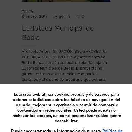
Diseño
By
8 enero, 2017
admin
0
Ludoteca Municipal de
Bedia
Proyecto Antes SITUACIÓN: Bedia PROYECTO:
2011 OBRA: 2015 PROMOTOR: Ayuntamiento de
Bedia Rehabilitación de local de planta baja en
Ludoteca Municipal de Bedia. El proyecto ha
girado en torno a la creación de espacios
diáfanos y al diseño de mobiliario que permita
jugar con él siempre con seguridad. Se ha
utilizado la madera para el pavimento y los
Este sitio web utiliza cookies propias y de terceros para
muebles lo que…
obtener estadísticas sobre los hábitos de navegación del
usuario, mejorar su experiencia y permitirle compartir
contenidos en redes sociales. Usted puede aceptar o
rechazar las cookies, así como personalizar cuáles quiere
deshabilitar.
Puede encontrar toda la información de nuestra
Política de