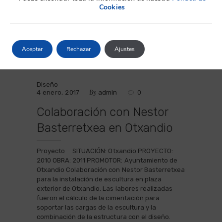
Cookies
Aceptar
Rechazar
Ajustes
Diseño
By
4 enero, 2017
admin
0
Colaboración con Nestor
Basterretxea en Otxandio
Proyecto SITUACIÓN: Otxandio PROYECTO:
2010 OBRA: 2011 PROMOTOR: Ayuntamiento de
Otxandio Colaboración con Nestor Basterretxea
para la instalación de escultura en plaza
exterior de Otxandio. Las labores realizadas
fueron el cálculo de la cimentación para
soportar las cargas de la escultura y la
combinación de la estructura con el diseño.