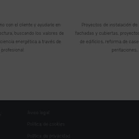
no con el cliente y ayudarle en
Proyectos de instalación de 
tectura, buscando los valores de
fachadas y cubiertas, proyecto
ficiencia energética a través de
de edificios, reforma de caser
 profesional.
peritaciones,
Aviso legal
o
Política de cookies
Política de privacidad