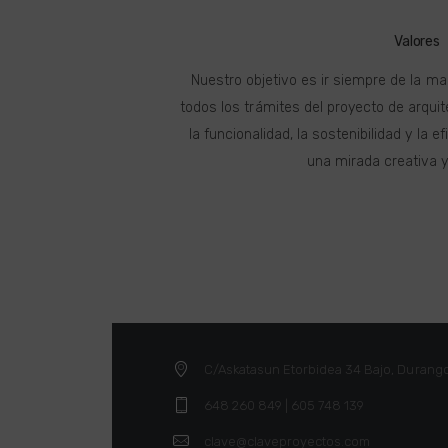
Valores
Nuestro objetivo es ir siempre de la ma
todos los trámites del proyecto de arqui
la funcionalidad, la sostenibilidad y la e
una mirada creativa y
C/Askatasun Etorbidea 34 Bajo, Durang
648 260 849 | 605 748 139
clave@claveproyectos.com