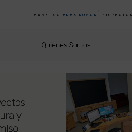
HOME
HOME
QUIENES SOMOS
PROYECTO
CLAVE PROYECTOS
Estudio de Arquitectura en Durango
QUIENES SOMOS
Quienes Somos
PROYECTOS
CONTACTO
yectos
ura y
miso