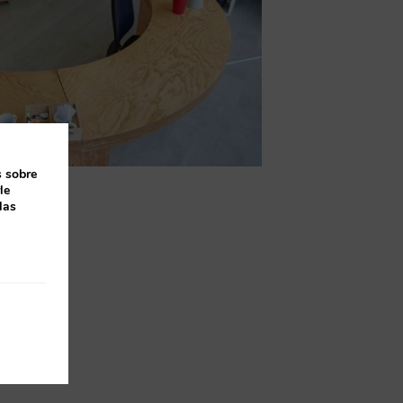
s sobre
le
las