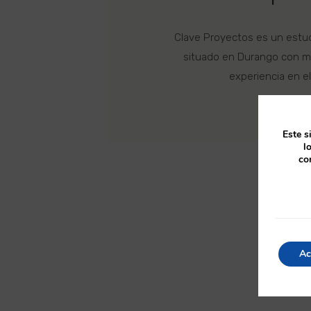
Clave Proyectos es un estud
situado en Durango con m
experiencia en el
Este s
l
co
Ac