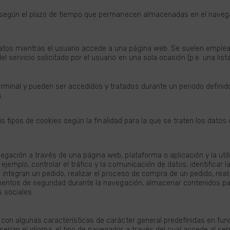
 según el plazo de tiempo que permanecen almacenadas en el navegado
tos mientras el usuario accede a una página web. Se suelen emplea
l servicio solicitado por el usuario en una sola ocasión (p.e. una list
minal y pueden ser accedidos y tratados durante un periodo definido 
.
eis tipos de cookies según la finalidad para la que se traten los datos
egación a través de una página web, plataforma o aplicación y la util
 ejemplo, controlar el tráfico y la comunicación de datos, identificar
integran un pedido, realizar el proceso de compra de un pedido, realiz
lementos de seguridad durante la navegación, almacenar contenidos par
 sociales.
 con algunas características de carácter general predefinidas en func
erian el idioma, el tipo de navegador a través del cual accede al serv