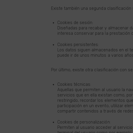
Existe también una segunda clasificación
Cookies de sesión:
Diseñadas para recabar y almacenar da
interesa conservar para la prestación de
Cookies persistentes:
Los datos siguen almacenados en el ter
puede ir de unos minutos a varios años
Por último, existe otra clasificación con s
Cookies técnicas:
Aquellas que permiten al usuario la nav
servicios que en ella existan como, por
restringido, recordar los elementos que 
participación en un evento, utilizar e
compartir contenidos a través de redes
Cookies de personalización:
Permiten al usuario acceder al servicio
terminal del usuario como por ejemplo s