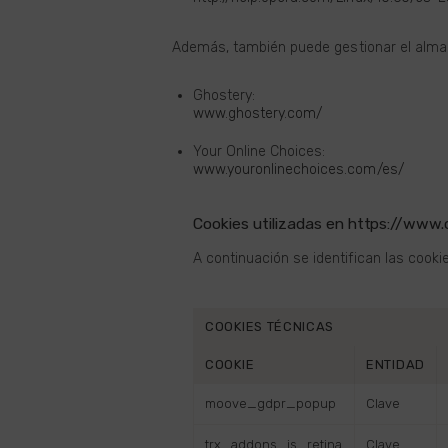
Además, también puede gestionar el alma
Ghostery:
www.ghostery.com/
Your Online Choices:
www.youronlinechoices.com/es/
Cookies utilizadas en https://www
A continuación se identifican las cooki
COOKIES TÉCNICAS
COOKIE
ENTIDAD
moove_gdpr_popup
Clave
trx_addons_is_retina
Clave