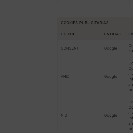
COOKIES PUBLICITARIAS
COOKIE
ENTIDAD
F
Co
CONSENT
Google
su
Co
Co
a 
ANID
Google
in
an
pr
Co
Co
a 
NID
Google
in
an
pr