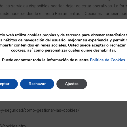
de los servicios disponibles podrían dejar de estar operativos. La for
uede hacerse desde el menú Herramientas u Opciones. También pue
iones. El usuario podrá en cualquier momento elegir qué cookies qu
itio web utiliza cookies propias y de terceros para obtener estadística
las cookies instaladas en su equipo mediante la configuración de las
os hábitos de navegación del usuario, mejorar su experiencia y permitir
mpartir contenidos en redes sociales. Usted puede aceptar o rechazar 
cookies, así como personalizar cuáles quiere deshabilitar.
Edge:
Puede encontrar toda la información de nuestra
Política de Cookies
indows-vista/Block-or-allow-cookies
dir-que-los-sitios-web-guarden-sus-preferencia
eptar
Rechazar
Ajustes
answer/61416?hl=es
ad-y-seguridad/como-gestionar-las-cookies/
ES/cookies.html