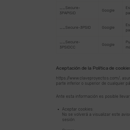
__Secure-
Es
Google
3PAPISID
pa
Es
__Secure-3PSID
Google
pa
__Secure-
Pu
Google
3PSIDCC
má
Aceptación de la Política de cookie
https://www.claveproyectos.com/, asum
parte inferior o superior de cualquier 
Ante esta información es posible llevar
Aceptar cookies:
No se volverá a visualizar este avis
sesión.