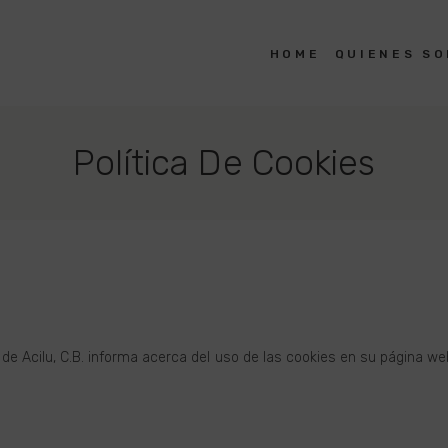
HOME
HOME
QUIENES S
CLAVE PROYECTOS
Estudio de Arquitectura en Durango
QUIENES SOMOS
Política De Cookies
PROYECTOS
CONTACTO
 de Acilu, C.B. informa acerca del uso de las cookies en su página 