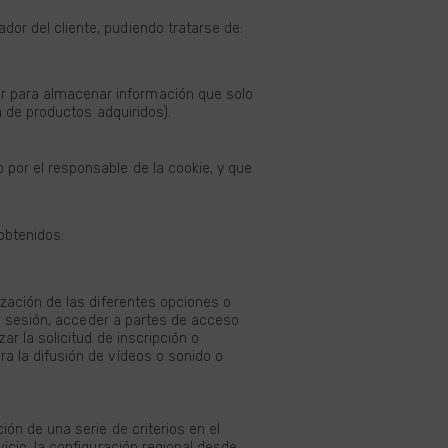
r del cliente, pudiendo tratarse de:
r para almacenar información que solo
a de productos adquiridos).
por el responsable de la cookie, y que
 obtenidos:
ización de las diferentes opciones o
 la sesión, acceder a partes de acceso
ar la solicitud de inscripción o
a la difusión de vídeos o sonido o
ión de una serie de criterios en el
icio, la configuración regional desde