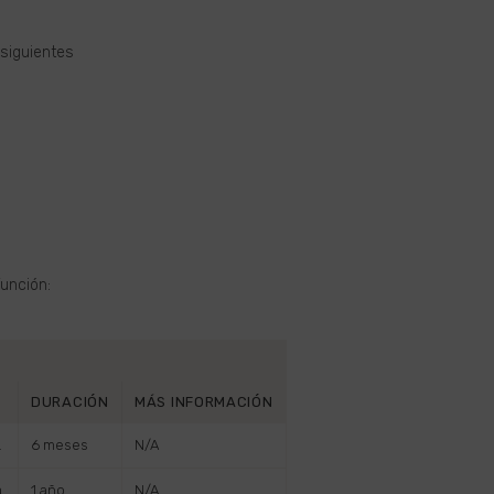
siguientes
función:
DURACIÓN
MÁS INFORMACIÓN
.
6 meses
N/A
.
1 año
N/A