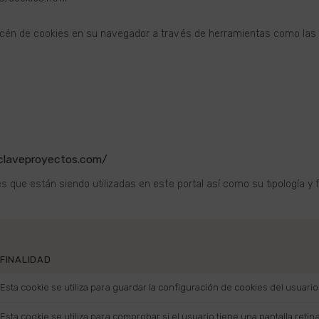
cén de cookies en su navegador a través de herramientas como las 
.claveproyectos.com/
es que están siendo utilizadas en este portal así como su tipología y 
FINALIDAD
Esta cookie se utiliza para guardar la configuración de cookies del usuario
Esta cookie se utiliza para comprobar si el usuario tiene una pantalla retina