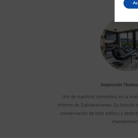
Ac
Inspección Técnica
Uno de nuestros cometidos es la realiz
Informe de Subsanaciones. Su función es
conservación de todo edificio y detect
mantenimien