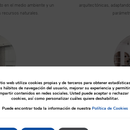
o en el medio ambiente y un
arquitectónicas, adaptando
 recursos naturales.
parámetr
itio web utiliza cookies propias y de terceros para obtener estadística
os hábitos de navegación del usuario, mejorar su experiencia y permitir
mpartir contenidos en redes sociales. Usted puede aceptar o rechazar 
a Nueva
Reformas
cookies, así como personalizar cuáles quiere deshabilitar.
Puede encontrar toda la información de nuestra
Política de Cookies
 cualquier tipo de actividad,
Somos un Estudio de Arquitec
esidades del cliente.
en obras de Rehabilitación. 
de Pisos, Caser