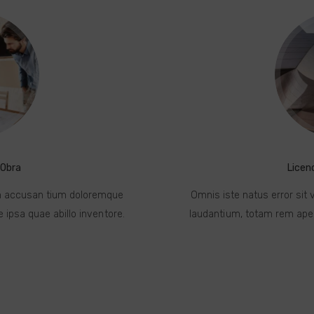
 Obra
Licen
em accusan tium doloremque
Omnis iste natus error si
ipsa quae abillo inventore.
laudantium, totam rem aper