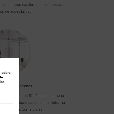
 los edificios existentes a los nuevos
os de accesibilidad.
s sobre
le
las
 y Rehabilitaciones
tura con más de 10 años de experiencia
Nuestras especialidades son la Reforma
íos y Locales Comerciales.