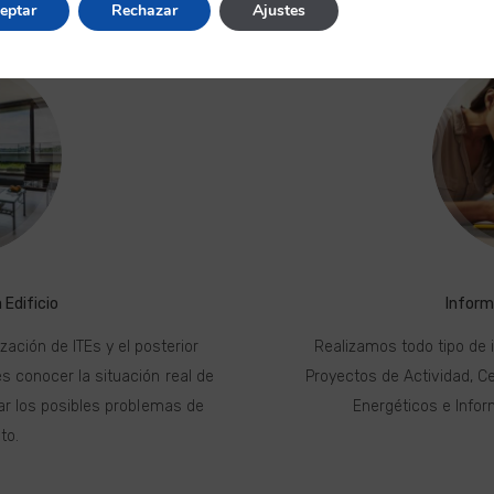
eptar
Rechazar
Ajustes
 Edificio
Inform
ación de ITEs y el posterior
Realizamos todo tipo de 
 conocer la situación real de
Proyectos de Actividad, C
ar los posibles problemas de
Energéticos e Infor
to.