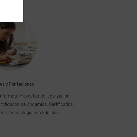
es y Peritaciones
informes: Proyectos de legalización,
ertificados de Andamios, Certificados
mes de patologías en Edificios.