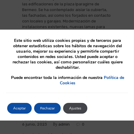
las edificaciones de la plaza Iparagirre de
Bermeo. Se ha contemplado aislar la cubierta,
las fachadas, así como los forjados en contacto
con locales y garajes. Modernización de
instalaciones existentes, nuevas lamas para
ocultar el tendido de…
Este sitio web utiliza cookies propias y de terceros para
obtener estadísticas sobre los hábitos de navegación del
usuario, mejorar su experiencia y permitirle compartir
contenidos en redes sociales. Usted puede aceptar o
rechazar las cookies, así como personalizar cuáles quiere
deshabilitar.
Puede encontrar toda la información de nuestra
Política de
Cookies
Aceptar
Rechazar
Ajustes
Accesibilidad
By
6 junio, 2023
admin
0