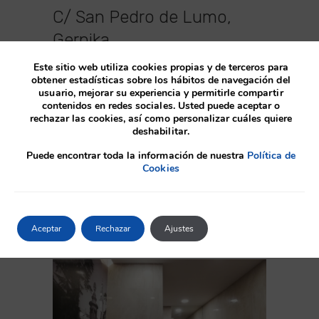
C/ San Pedro de Lumo,
Gernika
Este sitio web utiliza cookies propias y de terceros para
Proyecto Antes SITUACIÓN: Gernika
obtener estadísticas sobre los hábitos de navegación del
PROYECTO: 2018 OBRA: 2019-2020 PROMOTOR:
usuario, mejorar su experiencia y permitirle compartir
Comunidades de Propietarios Proyecto de
contenidos en redes sociales. Usted puede aceptar o
supresión de barreras arquitectónicas
rechazar las cookies, así como personalizar cuáles quiere
mediante la instalación de dos ascensores en
deshabilitar.
dos portales gemelos ubicados en la calle San
Puede encontrar toda la información de nuestra
Política de
Pedro de Lumo de Gernika. Las obras han
Cookies
consistido en el derribo de las escaleras
existentes y la disposición de un nuevo núcleo
de comunicación vertical…
Aceptar
Rechazar
Ajustes