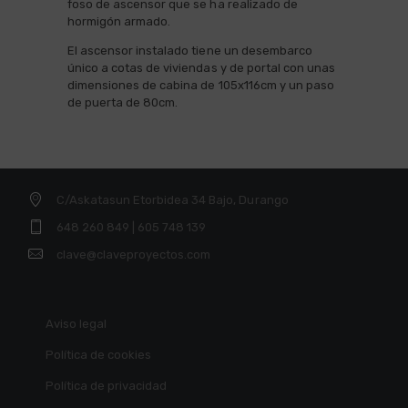
foso de ascensor que se ha realizado de
hormigón armado.
El ascensor instalado tiene un desembarco
único a cotas de viviendas y de portal con unas
dimensiones de cabina de 105x116cm y un paso
de puerta de 80cm.
C/Askatasun Etorbidea 34 Bajo, Durango
648 260 849 | 605 748 139
clave@claveproyectos.com
Aviso legal
Política de cookies
Política de privacidad