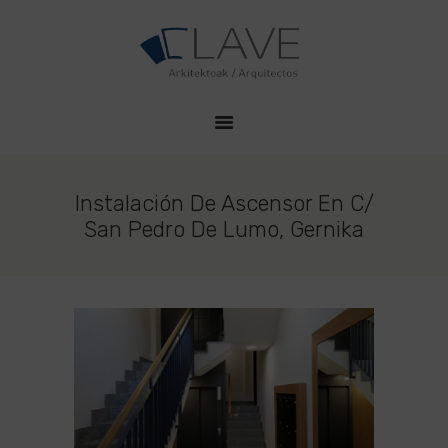
HOME
CLAVE PROYECTOS
QUIENES SOMOS
Estudio de Arquitectura en Durango
PROYECTOS
CONTACTO
Instalación De Ascensor En C/
San Pedro De Lumo, Gernika