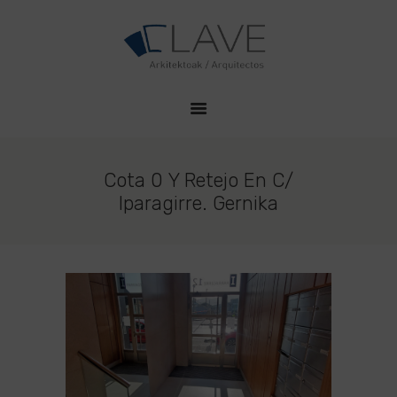
HOME
CLAVE PROYECTOS
QUIENES SOMOS
Estudio de Arquitectura en Durango
PROYECTOS
CONTACTO
Cota 0 Y Retejo En C/
Iparagirre. Gernika