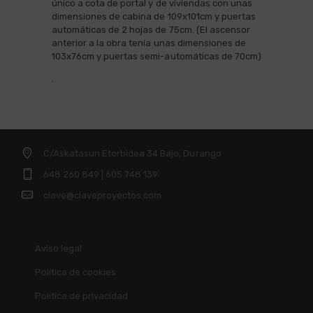
único a cota de portal y de viviendas con unas
dimensiones de cabina de 109x101cm y puertas
automáticas de 2 hojas de 75cm. (El ascensor
anterior a la obra tenía unas dimensiones de
103x76cm y puertas semi-automáticas de 70cm)
.
C/Askatasun Etorbidea 34 Bajo, Durango
648 260 849 | 605 748 139
clave@claveproyectos.com
Aviso legal
Política de cookies
Política de privacidad