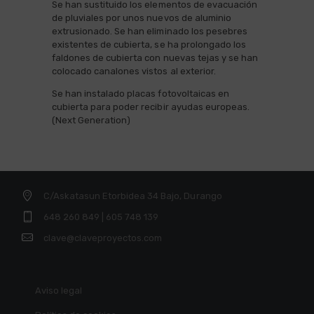
Se han sustituido los elementos de evacuación
de pluviales por unos nuevos de aluminio
extrusionado. Se han eliminado los pesebres
existentes de cubierta, se ha prolongado los
faldones de cubierta con nuevas tejas y se han
colocado canalones vistos al exterior.
Se han instalado placas fotovoltaicas en
cubierta para poder recibir ayudas europeas.
(Next Generation)
C/Askatasun Etorbidea 34 Bajo, Durango
648 260 849 | 605 748 139
clave@claveproyectos.com
Aviso legal