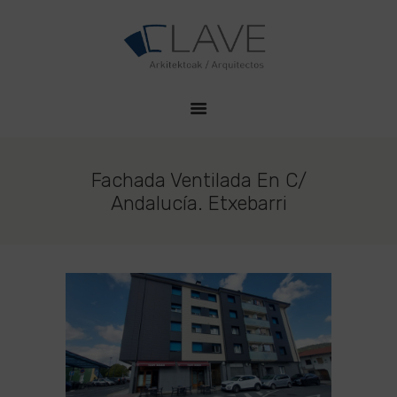
HOME
CLAVE PROYECTOS
QUIENES SOMOS
Estudio de Arquitectura en Durango
PROYECTOS
CONTACTO
Fachada Ventilada En C/
Andalucía. Etxebarri