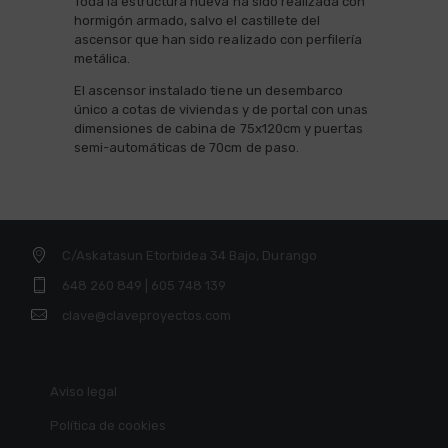
Toda la estructura nueva ha sido realizada con
hormigón armado, salvo el castillete del
ascensor que han sido realizado con perfilería
metálica.
El ascensor instalado tiene un desembarco
único a cotas de viviendas y de portal con unas
dimensiones de cabina de 75x120cm y puertas
semi-automáticas de 70cm de paso.
C/Askatasun Etorbidea 34 Bajo, Durango
648 260 849 | 605 748 139
clave@claveproyectos.com
Aviso legal
Política de cookies