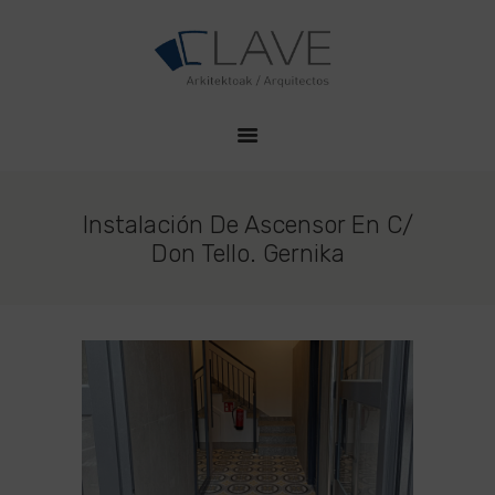
HOME
CLAVE PROYECTOS
QUIENES SOMOS
Estudio de Arquitectura en Durango
PROYECTOS
CONTACTO
Instalación De Ascensor En C/
Don Tello. Gernika