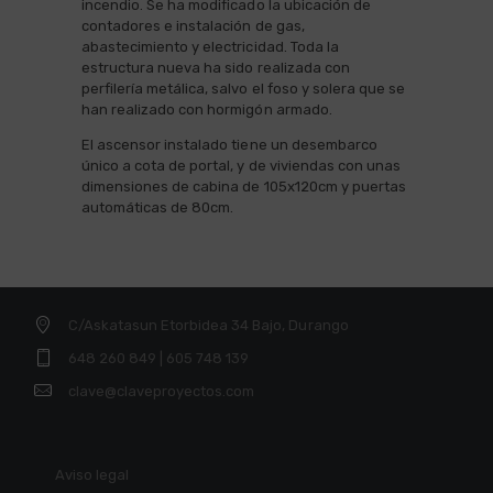
incendio. Se ha modificado la ubicación de
contadores e instalación de gas,
abastecimiento y electricidad. Toda la
estructura nueva ha sido realizada con
perfilería metálica, salvo el foso y solera que se
han realizado con hormigón armado.
El ascensor instalado tiene un desembarco
único a cota de portal, y de viviendas con unas
dimensiones de cabina de 105x120cm y puertas
automáticas de 80cm.
C/Askatasun Etorbidea 34 Bajo, Durango
648 260 849 | 605 748 139
clave@claveproyectos.com
Aviso legal