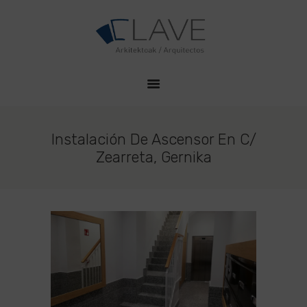
HOME
CLAVE PROYECTOS
QUIENES SOMOS
Estudio de Arquitectura en Durango
PROYECTOS
CONTACTO
Instalación De Ascensor En C/
Zearreta, Gernika