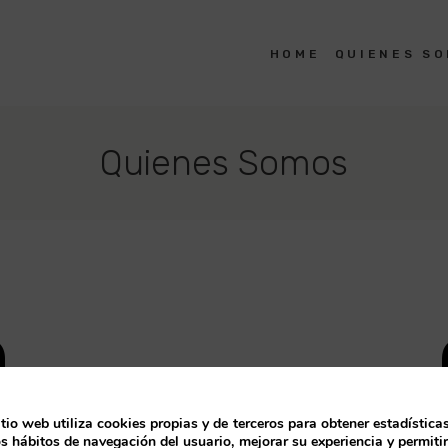
HOME
HOME
QUIENES S
CLAVE PROYECTOS
Estudio de Arquitectura en Durango
QUIENES SOMOS
Quienes Somos
PROYECTOS
CONTACTO
0
itio web utiliza cookies propias y de terceros para obtener estadística
os hábitos de navegación del usuario, mejorar su experiencia y permitir