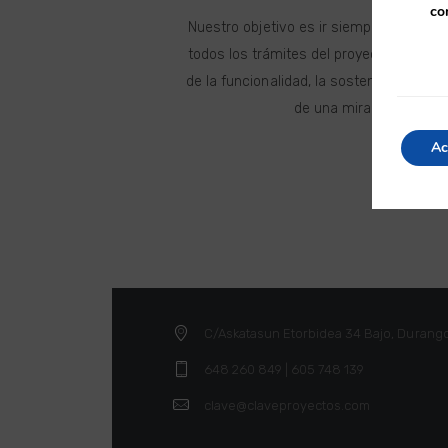
co
Nuestro objetivo es ir siempre de la man
todos los trámites del proyecto de arqu
de la funcionalidad, la sostenibilidad y l
de una mirada creativa 
Ac
C/Askatasun Etorbidea 34 Bajo, Durang
648 260 849 | 605 748 139
clave@claveproyectos.com