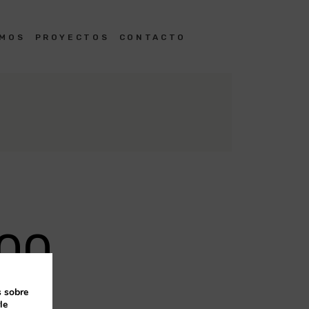
OMOS
PROYECTOS
CONTACTO
00
s sobre
Trabajos
le