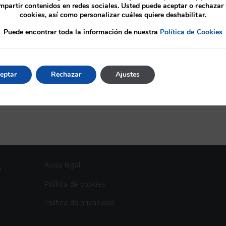
mpartir contenidos en redes sociales. Usted puede aceptar o rechazar 
o con el cliente y ayudarle en
Proyectos de instalación de
cookies, así como personalizar cuáles quiere deshabilitar.
itectura, buscando los valores
fachadas y cubiertas, pr
Puede encontrar toda la información de nuestra
Política de Cookies
a eficiencia energética a través
envolventes de edificios, refo
y profesional.
informes y peritac
eptar
Rechazar
Ajustes
Aviso legal
o
Política de cookies
Política de privacidad