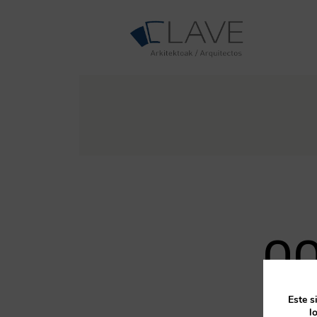
0
Este s
Valores
l