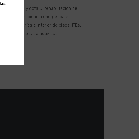
las
 ascensores y cota 0, rehabilitación de
oyectos de eficiencia energética en
rma de caseríos e interior de pisos, ITEs,
iones, proyectos de actividad.