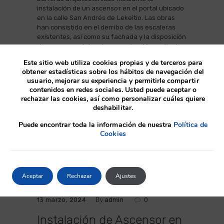
instalación de un ascensor en el portal ubicado
en la calle San Andrés de Lekeitio. Las obras
han consistido en el derribo de las escaleras
existentes, así como su fachada y la disposición
de un nuevo núcleo de comunicación vertical…
Este sitio web utiliza cookies propias y de terceros para
obtener estadísticas sobre los hábitos de navegación del
usuario, mejorar su experiencia y permitirle compartir
contenidos en redes sociales. Usted puede aceptar o
rechazar las cookies, así como personalizar cuáles quiere
deshabilitar.
Puede encontrar toda la información de nuestra
Política de
Cookies
Aceptar
Rechazar
Ajustes
Accesibilidad
By
13 marzo, 2024
admin
0
Instalación de Ascensor en