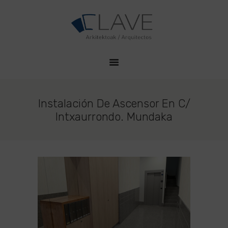
HOME
CLAVE PROYECTOS
QUIENES SOMOS
Estudio de Arquitectura en Durango
PROYECTOS
CONTACTO
Instalación De Ascensor En C/
Intxaurrondo. Mundaka