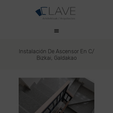
HOME
CLAVE PROYECTOS
QUIENES SOMOS
Estudio de Arquitectura en Durango
PROYECTOS
CONTACTO
Instalación De Ascensor En C/
Bizkai, Galdakao