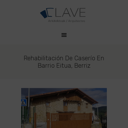
HOME
CLAVE PROYECTOS
QUIENES SOMOS
Estudio de Arquitectura en Durango
PROYECTOS
CONTACTO
Rehabilitación De Caserío En
Barrio Eitua, Berriz