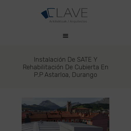
HOME
CLAVE PROYECTOS
QUIENES SOMOS
Estudio de Arquitectura en Durango
PROYECTOS
CONTACTO
Instalación De SATE Y
Rehabilitación De Cubierta En
P.P Astarloa, Durango