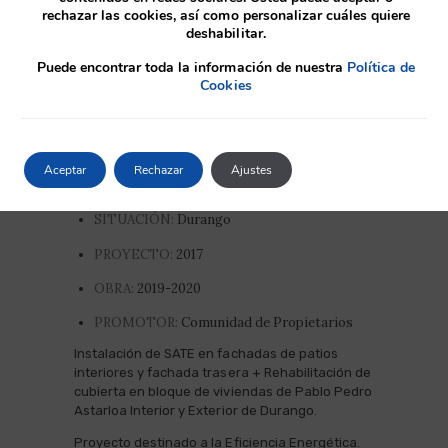
rechazar las cookies, así como personalizar cuáles quiere
deshabilitar.
Puede encontrar toda la información de nuestra
Política de
Cookies
Aceptar
Rechazar
Ajustes
SITUACIÓN:
Durango
PROYECTO:
2017
OBRA:
2019-2020
PROMOTOR:
Comunidad de Propietarios
Instalación de SATE en fachadas de patios
interiores y fachada trasera + Rehabilitación de
cubierta en bloque de viviendas de Pablo Pedro
Astarloa Interior y Exterior de Durango.
Proyecto destinado a la Eficiencia Energética.