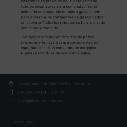
casetones en previsión de la instalación de
futuros ascensores en la comunidad. Se ha
colocado una pasarela de acero galvanizado
para acceso a los contadores de gas ubicados
en cubierta. Todos los remates se han realizado
con chapa prelacada.
Trabajos realizados en terrazas de patios
interiores y terraza trasera consistentes en
impermeabilización con acabado cerámico.
Nuevas barandillas de acero inoxidable.
C/Askatasun Etorbidea 34 Bajo, Durango
648 260 849 | 605 748 139
clave@claveproyectos.com
Aviso legal